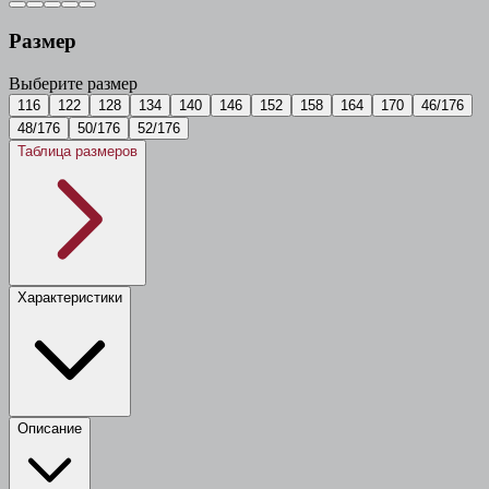
Размер
Выберите размер
116
122
128
134
140
146
152
158
164
170
46/176
48/176
50/176
52/176
Таблица размеров
Характеристики
Описание