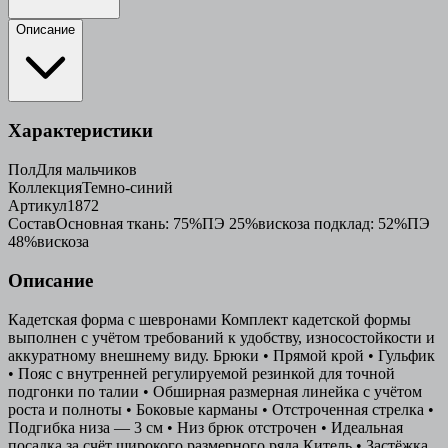
Описание
Характеристики
Пол
Для мальчиков
Коллекция
Темно-синий
Артикул
1872
Состав
Основная ткань: 75%ПЭ 25%вискоза подклад: 52%ПЭ
48%вискоза
Описание
Кадетская форма с шевронами Комплект кадетской формы
выполнен с учётом требований к удобству, износостойкости и
аккуратному внешнему виду. Брюки • Прямой крой • Гульфик
• Пояс с внутренней регулируемой резинкой для точной
подгонки по талии • Обширная размерная линейка с учётом
роста и полноты • Боковые карманы • Отстроченная стрелка •
Подгибка низа — 3 см • Низ брюк отстрочен • Идеальная
посадка за счёт широкого размерного ряда Китель • Застёжка